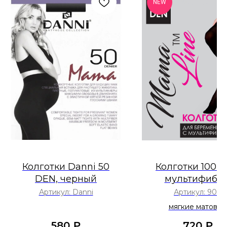
NEW
Колготки Danni 50
Колготки 100 
DEN, черный
мультифибра
шоколад
Артикул:
Danni
Артикул:
904
мягкие матовые
колготки с
580
₽
720
₽