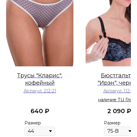
Трусы "Кларис",
Бюстгальте
кофейный
"Ирэн", черн
Артикул:
212-21
Артикул:
112-12
наличие ТЦ Глоб
640
₽
2 090
₽
Размер
Размер