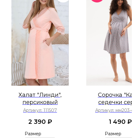
Халат "Линди",
Сорочка "Кати
персиковый
седечки сер
Артикул:
111507
Артикул:
мм203-411
2 390
₽
1 490
₽
Размер
Размер