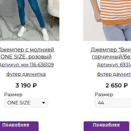
Джемпер с молнией
Джемпер "Вику
ONE SIZE, розовый
горчичный/б
Артикул:
мм 116-636109
Артикул:
6931
футер двунитка
футер двунит
3 190
₽
2 650
₽
Размер
Размер
Подробнее
Подробнее