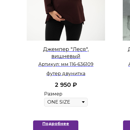
Джемпер "Леся",
вишневый
Артикул:
мм 116-636109
футер двунитка
2 950
₽
Размер
Подробнее