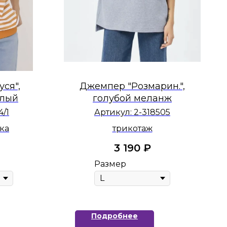
ся",
Джемпер "Розмарин.",
елый
голубой меланж
4/1
Артикул:
2-318505
ка
трикотаж
3 190
₽
Размер
Подробнее