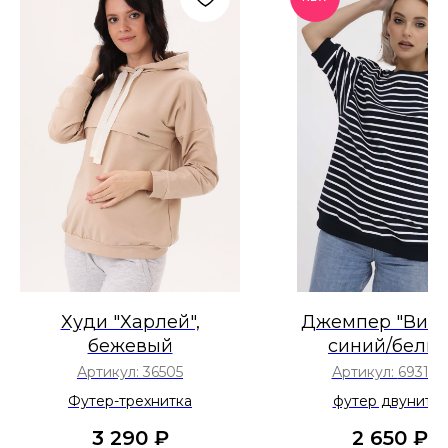
Худи "Харлей",
Джемпер "Викус
бежевый
синий/белы
Артикул:
36505
Артикул:
69314/
Футер-трехнитка
футер двунитка
3 290
₽
2 650
₽