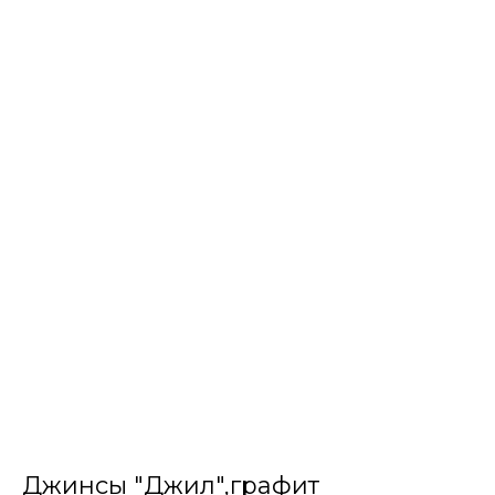
Джинсы "Джил",графит